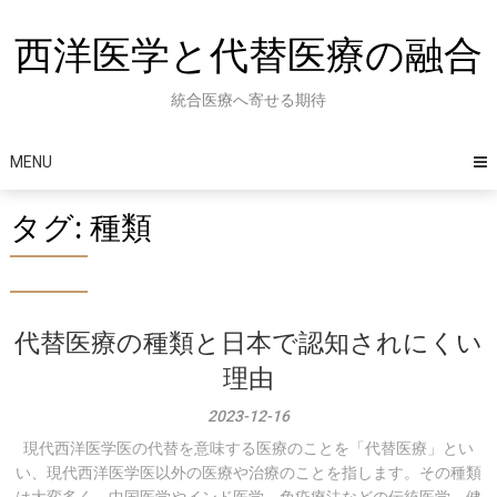
Skip
to
西洋医学と代替医療の融合
content
統合医療へ寄せる期待
MENU
タグ:
種類
代替医療の種類と日本で認知されにくい
理由
2023-12-16
現代西洋医学医の代替を意味する医療のことを「代替医療」とい
い、現代西洋医学医以外の医療や治療のことを指します。その種類